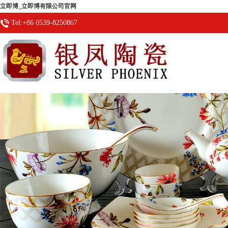
立即博_立即博有限公司官网
Tel:+86 0539-8250867