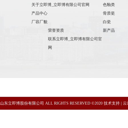
关于立即博_立即博有限公司官网
色釉类
产品中心
骨质瓷
厂容厂貌
白瓷
荣誉资质
新产品
联系立即博_立即博有限公司官
网
山东立即博股份有限公司 ALL RIGHTS RESERVED ©2020 技术支持 |